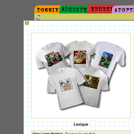
v
Lexique
View Larger Product