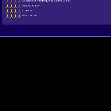
La Nouvelle République du Centre Ouest
Attitude Rugby
Le Figaro
Point de Vue